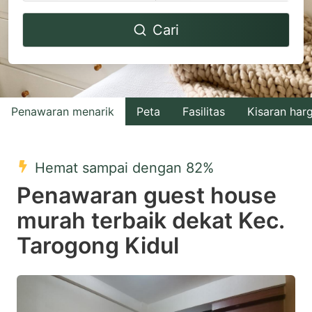
Navigate
Navigate
Cari
forward
backward
to
to
interact
interact
with
with
Penawaran menarik
Peta
Fasilitas
Kisaran har
the
the
calendar
calendar
and
and
Hemat sampai dengan 82%
select
select
Penawaran guest house
a
a
murah terbaik dekat Kec.
date.
date.
Tarogong Kidul
Press
Press
the
the
question
question
mark
mark