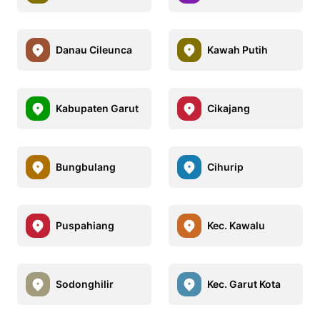
Danau Cileunca
Kawah Putih
Kabupaten Garut
Cikajang
Bungbulang
Cihurip
Puspahiang
Kec. Kawalu
Sodonghilir
Kec. Garut Kota