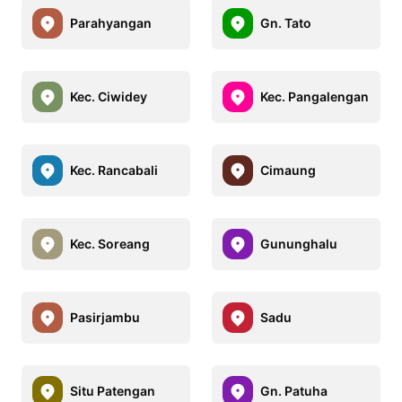
Parahyangan
Gn. Tato
Kec. Ciwidey
Kec. Pangalengan
Kec. Rancabali
Cimaung
Kec. Soreang
Gununghalu
Pasirjambu
Sadu
Situ Patengan
Gn. Patuha