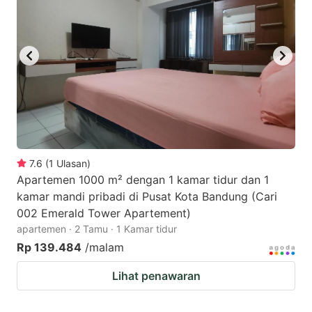
key
key
to
to
get
get
the
the
keyboard
keyboard
shortcuts
shortcuts
for
for
changing
changing
7.6
(
1
Ulasan
)
dates.
dates.
Apartemen 1000 m² dengan 1 kamar tidur dan 1
kamar mandi pribadi di Pusat Kota Bandung (Cari
002 Emerald Tower Apartement)
apartemen · 2 Tamu · 1 Kamar tidur
Rp 139.484
/malam
Lihat penawaran