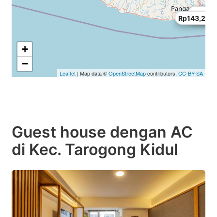
Rp100,
Rp143,
Rp100,
Rp114,
Rp143,210
+
−
Leaflet
| Map data ©
OpenStreetMap
contributors,
CC-BY-SA
Guest house dengan AC
di Kec. Tarogong Kidul