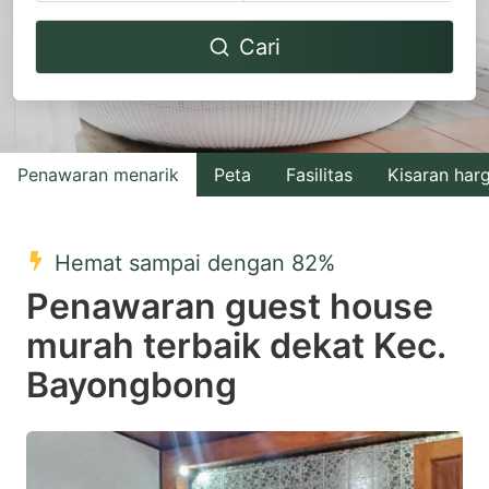
Navigate
Navigate
Cari
forward
backward
to
to
interact
interact
with
with
Penawaran menarik
Peta
Fasilitas
Kisaran har
the
the
calendar
calendar
and
and
Hemat sampai dengan 82%
select
select
Penawaran guest house
a
a
murah terbaik dekat Kec.
date.
date.
Bayongbong
Press
Press
the
the
question
question
mark
mark