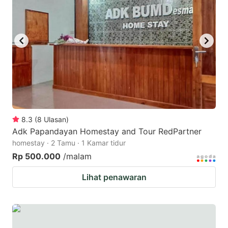
key
key
to
to
get
get
the
the
keyboard
keyboard
shortcuts
shortcuts
for
for
changing
changing
8.3
(
8
Ulasan
)
dates.
dates.
Adk Papandayan Homestay and Tour RedPartner
homestay · 2 Tamu · 1 Kamar tidur
Rp 500.000
/malam
Lihat penawaran