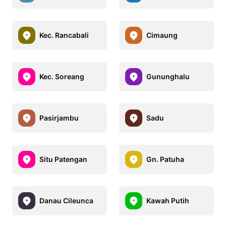
Kec. Rancabali
Cimaung
Kec. Soreang
Gununghalu
Pasirjambu
Sadu
Situ Patengan
Gn. Patuha
Danau Cileunca
Kawah Putih