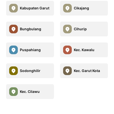
Kabupaten Garut
Cikajang
Bungbulang
Cihurip
Puspahiang
Kec. Kawalu
Sodonghilir
Kec. Garut Kota
Kec. Cilawu