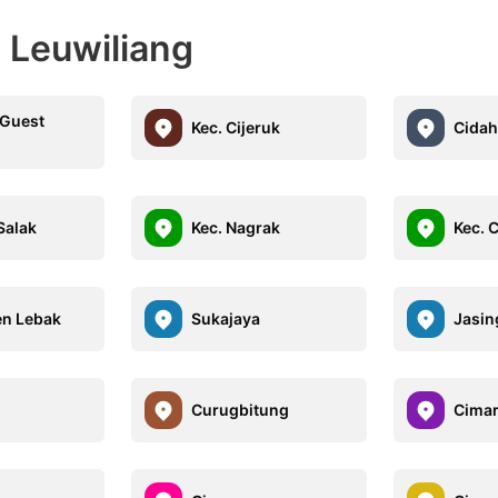
t Leuwiliang
 Guest
Kec. Cijeruk
Cida
Salak
Kec. Nagrak
Kec. 
en Lebak
Sukajaya
Jasin
Curugbitung
Cima