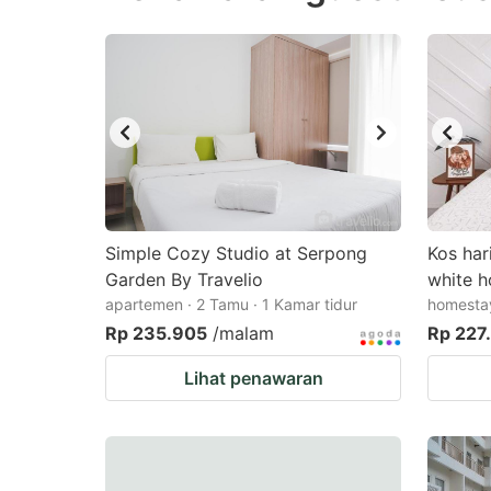
question
qu
mark
m
key
k
to
to
get
ge
the
th
keyboard
k
shortcuts
sh
Simple Cozy Studio at Serpong
Kos har
Garden By Travelio
for
white h
fo
apartemen · 2 Tamu · 1 Kamar tidur
homestay
changing
c
Rp 235.905
/malam
Rp 227
dates.
da
Lihat penawaran