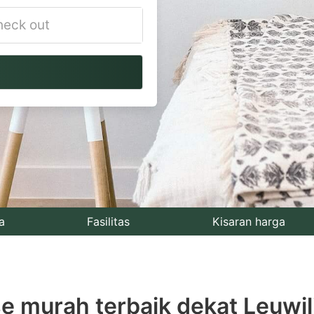
vigate
ackward
teract
th
e
lendar
nd
lect
a
Fasilitas
Kisaran harga
te.
ess
 murah terbaik dekat Leuwil
e