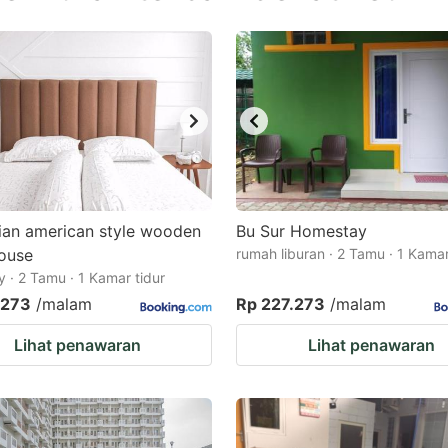
estion
ark
ey
t
e
eyboard
ortcuts
ian american style wooden
Bu Sur Homestay
ouse
r
rumah liburan · 2 Tamu · 1 Kamar
 · 2 Tamu · 1 Kamar tidur
hanging
.273
/malam
Rp 227.273
/malam
tes.
Lihat penawaran
Lihat penawaran