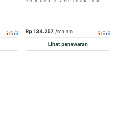
rumah tamu · 2 Tamu · 1 Kamar tidur
Rp 134.257
/malam
Lihat penawaran