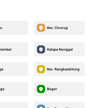
hu
Kec. Cicurug
Ciambar
Kalapa Nunggal
ga
Kec. Rangkasbitung
rga
Bogor