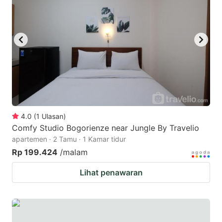
key
key
to
to
get
get
the
the
keyboard
keyboard
shortcuts
shortcuts
for
for
changing
changing
4.0
(
1
Ulasan
)
dates.
dates.
Comfy Studio Bogorienze near Jungle By Travelio
apartemen · 2 Tamu · 1 Kamar tidur
Rp 199.424
/malam
Lihat penawaran