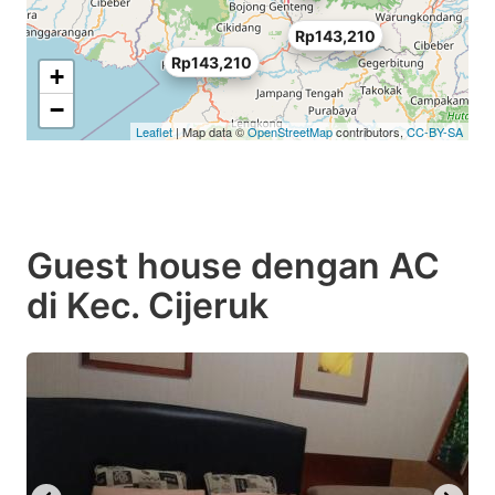
Rp143,210
Rp143,210
+
−
Leaflet
| Map data ©
OpenStreetMap
contributors,
CC-BY-SA
Guest house dengan AC
di Kec. Cijeruk