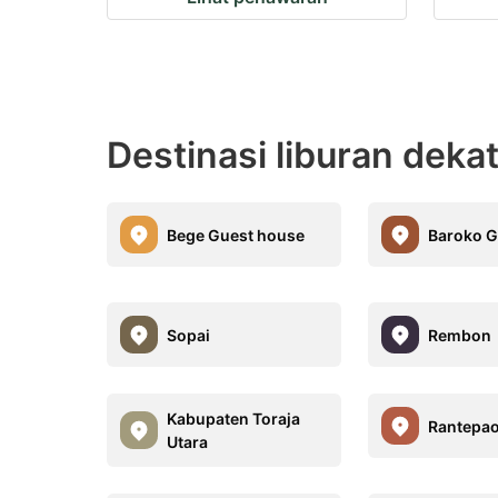
Destinasi liburan deka
Bege Guest house
Baroko G
Sopai
Rembon
Kabupaten Toraja
Rantepa
Utara