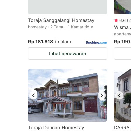
Toraja Sanggalangi Homestay
6.6
(
2
homestay · 2 Tamu · 1 Kamar tidur
Wisma 
aparteme
Rp 181.818
/malam
Rp 190
Lihat penawaran
Toraja Dannari Homestay
DARRA