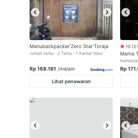
Manubackpacker'Zero Star'Toraja
10
(
2
rumah tamu · 2 Tamu · 1 Kamar tidur
Mama T
homestay
Rp 168.181
/malam
Rp 171
Lihat penawaran