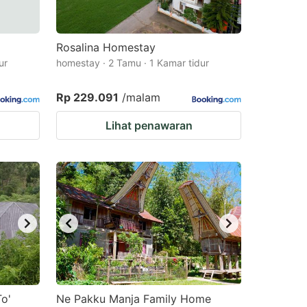
Rosalina Homestay
ur
homestay · 2 Tamu · 1 Kamar tidur
Rp 229.091
/malam
Lihat penawaran
o'
Ne Pakku Manja Family Home