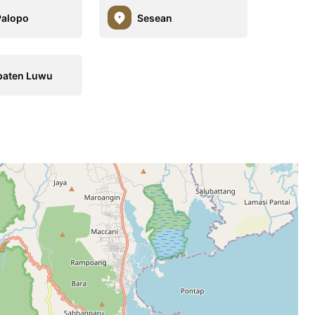
Palopo
Sesean
paten Luwu