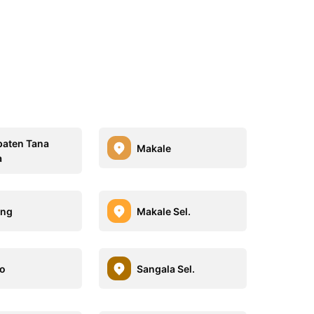
aten Tana
Makale
a
ang
Makale Sel.
o
Sangala Sel.