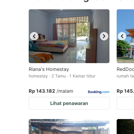
question
qu
mark
m
key
k
to
to
get
ge
the
th
keyboard
k
shortcuts
sh
Riana's Homestay
RedDoo
homestay · 2 Tamu · 1 Kamar tidur
for
rumah ta
fo
changing
c
Rp 143.182
/malam
Rp 145
dates.
da
Lihat penawaran