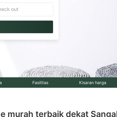
vigate
ackward
teract
th
e
lendar
nd
lect
a
Fasilitas
Kisaran harga
te.
ess
 murah terbaik dekat Sangal
e