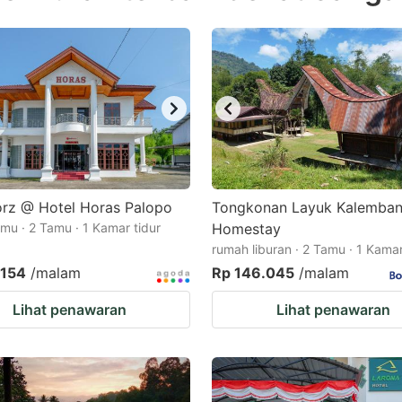
estion
ark
ey
t
e
eyboard
ortcuts
rz @ Hotel Horas Palopo
Tongkonan Layuk Kalemba
mu · 2 Tamu · 1 Kamar tidur
r
Homestay
rumah liburan · 2 Tamu · 1 Kamar
hanging
.154
/malam
Rp 146.045
/malam
tes.
Lihat penawaran
Lihat penawaran