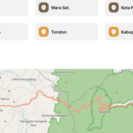
Wara Sel.
Kota 
a
Tondon
Kabu