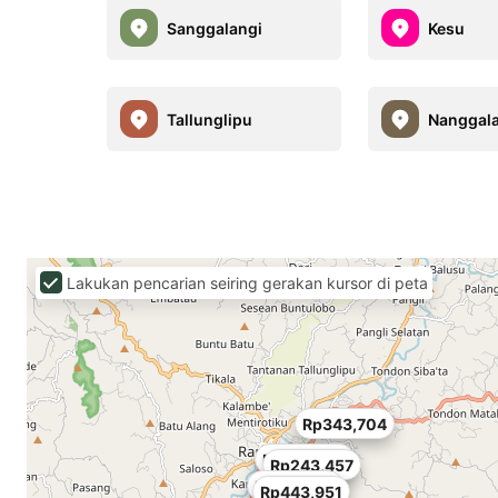
Sanggalangi
Kesu
Tallunglipu
Nanggal
Lakukan pencarian seiring gerakan kursor di peta
Rp343,704
Rp272,099
Rp243,457
Rp143,210
Rp443,951