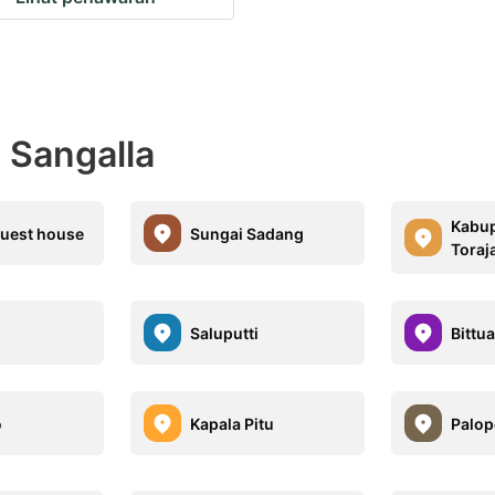
t Sangalla
Kabup
uest house
Sungai Sadang
Toraj
Saluputti
Bittu
o
Kapala Pitu
Palop