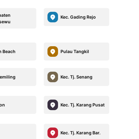
paten
Kec. Gading Rejo
gsewu
n Beach
Pulau Tangkil
Kemiling
Kec. Tj. Senang
on
Kec. Tj. Karang Pusat
Kec. Tj. Karang Bar.