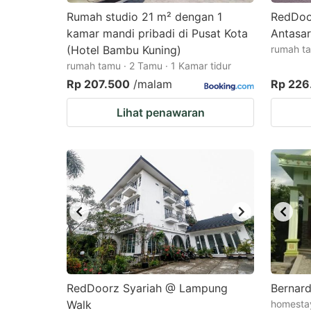
Rumah studio 21 m² dengan 1
RedDoo
kamar mandi pribadi di Pusat Kota
Antasa
(Hotel Bambu Kuning)
rumah ta
rumah tamu · 2 Tamu · 1 Kamar tidur
Rp 207.500
/malam
Rp 226
Lihat penawaran
RedDoorz Syariah @ Lampung
Bernar
Walk
homestay