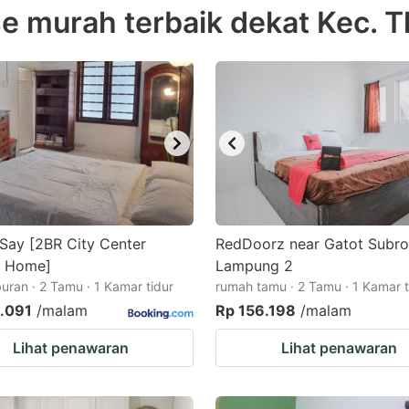
 murah terbaik dekat Kec. Tl
e
estion
ark
ey
t
e
eyboard
ortcuts
Say [2BR City Center
RedDoorz near Gatot Subro
y Home]
r
Lampung 2
buran · 2 Tamu · 1 Kamar tidur
rumah tamu · 2 Tamu · 1 Kamar t
hanging
.091
/malam
Rp 156.198
/malam
tes.
Lihat penawaran
Lihat penawaran