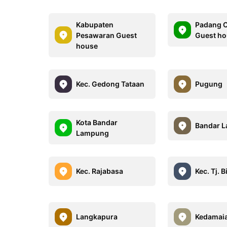
Kabupaten
Padang 
Pesawaran Guest
Guest h
house
Kec. Gedong Tataan
Pugung
Kota Bandar
Bandar 
Lampung
Kec. Rajabasa
Kec. Tj. 
Langkapura
Kedamai