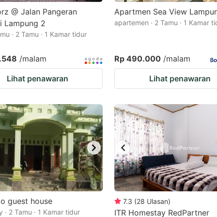
rz @ Jalan Pangeran
Apartmen Sea View Lampun
ri Lampung 2
apartemen · 2 Tamu · 1 Kamar ti
mu · 2 Tamu · 1 Kamar tidur
.548
/malam
Rp 490.000
/malam
Lihat penawaran
Lihat penawaran
do guest house
7.3
(
28
Ulasan
)
 · 2 Tamu · 1 Kamar tidur
ITR Homestay RedPartner