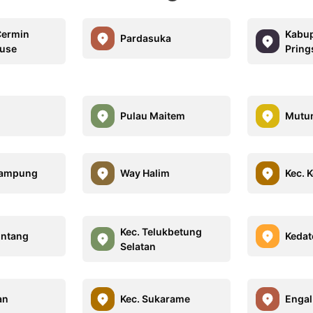
Cermin
Kabu
Pardasuka
ouse
Prin
Pulau Maitem
Mutu
Lampung
Way Halim
Kec. 
Kec. Telukbetung
Bintang
Kedat
Selatan
an
Kec. Sukarame
Engal