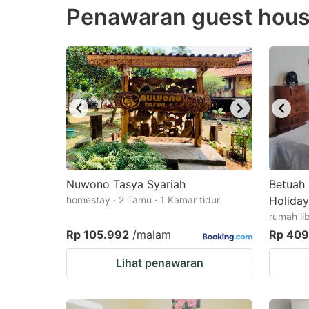
Penawaran guest house
the
th
question
qu
mark
m
key
k
to
to
get
ge
the
th
keyboard
k
shortcuts
sh
Nuwono Tasya Syariah
Betuah 
homestay · 2 Tamu · 1 Kamar tidur
for
Holida
fo
rumah li
changing
c
Rp 105.992
/malam
Rp 409
dates.
da
Lihat penawaran