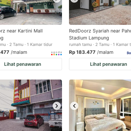
z near Kartini Mall
RedDoorz Syariah near Pa
ng
Stadium Lampung
mu · 2 Tamu · 1 Kamar tidur
rumah tamu · 2 Tamu · 1 Kamar t
.477
/malam
Rp 183.477
/malam
Lihat penawaran
Lihat penawaran