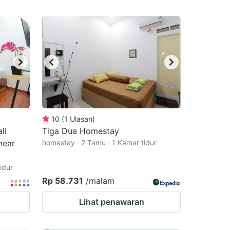
10
(
1
Ulasan
)
li
Tiga Dua Homestay
near
homestay · 2 Tamu · 1 Kamar tidur
idur
Rp 58.731
/malam
Lihat penawaran