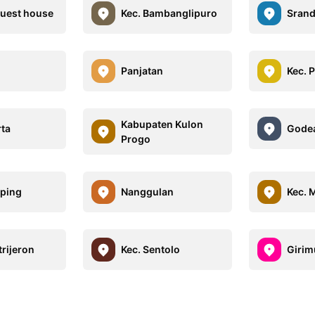
Guest house
Kec. Bambanglipuro
Sran
Panjatan
Kec. 
Kabupaten Kulon
ta
Gode
Progo
ping
Nanggulan
Kec. 
trijeron
Kec. Sentolo
Girim