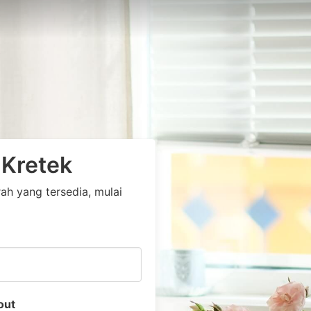
 Kretek
h yang tersedia, mulai
out