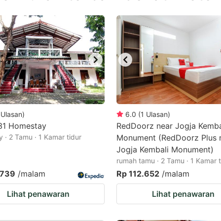
estion
ark
ey
t
e
eyboard
ortcuts
Ulasan
)
6.0
(
1
Ulasan
)
 31 Homestay
r
RedDoorz near Jogja Kemba
 · 2 Tamu · 1 Kamar tidur
Monument (RedDoorz Plus 
hanging
Jogja Kembali Monument)
tes.
rumah tamu · 2 Tamu · 1 Kamar t
.739
/malam
Rp 112.652
/malam
Lihat penawaran
Lihat penawaran