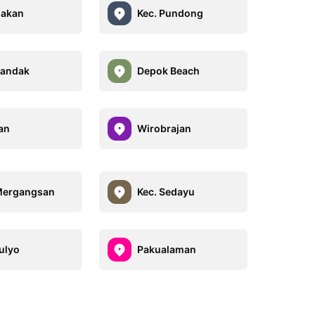
dakan
Kec. Pundong
Pandak
Depok Beach
an
Wirobrajan
Mergangsan
Kec. Sedayu
ulyo
Pakualaman