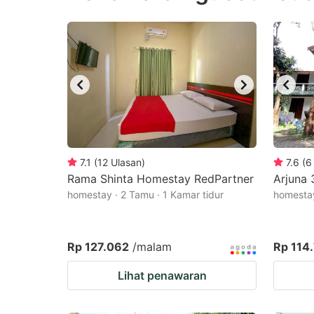
question
qu
mark
m
key
k
to
to
get
ge
the
th
keyboard
k
shortcuts
sh
7.1
(
12
Ulasan
)
7.6
(
6
Rama Shinta Homestay RedPartner
for
Arjuna
fo
homestay · 2 Tamu · 1 Kamar tidur
homestay
changing
c
dates.
da
Rp 127.062
/malam
Rp 114
Lihat penawaran