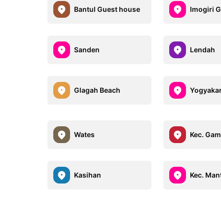
Bantul Guest house
Imogiri 
Sanden
Lendah
Glagah Beach
Yogyakar
Wates
Kec. Gam
Kasihan
Kec. Man