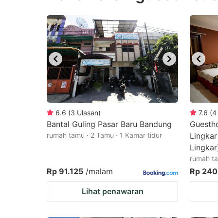
question
qu
mark
m
key
k
to
to
get
ge
the
th
keyboard
k
shortcuts
sh
6.6
(
3
Ulasan
)
7.6
(
4
Bantal Guling Pasar Baru Bandung
for
Guesth
fo
rumah tamu · 2 Tamu · 1 Kamar tidur
Lingka
changing
c
Lingkar
dates.
da
rumah ta
Rp 91.125
/malam
Rp 240
Lihat penawaran