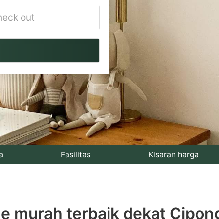
vigate
ackward
teract
th
e
lendar
nd
lect
a
Fasilitas
Kisaran harga
te.
ess
e murah terbaik dekat Cipon
e