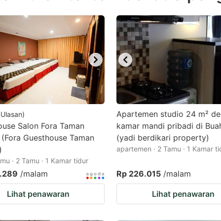
estion
ark
ey
t
e
eyboard
ortcuts
Apartemen studio 24 m² de
Ulasan
)
ouse Salon Fora Taman
r
kamar mandi pribadi di Bua
r (Fora Guesthouse Taman
(yadi berdikari property)
hanging
)
apartemen · 2 Tamu · 1 Kamar ti
tes.
mu · 2 Tamu · 1 Kamar tidur
.289
/malam
Rp 226.015
/malam
Lihat penawaran
Lihat penawaran