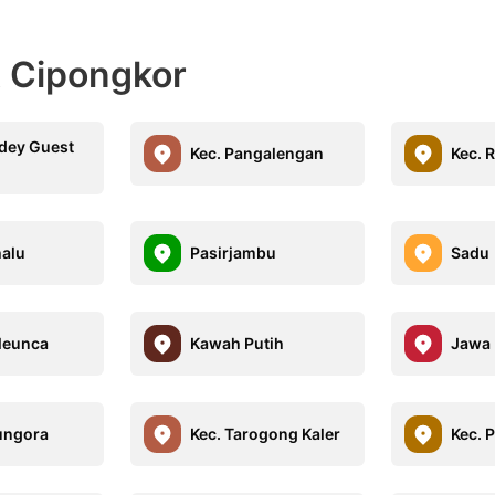
t Cipongkor
idey Guest
Kec. Pangalengan
Kec. 
alu
Pasirjambu
Sadu
leunca
Kawah Putih
Jawa 
ungora
Kec. Tarogong Kaler
Kec. 