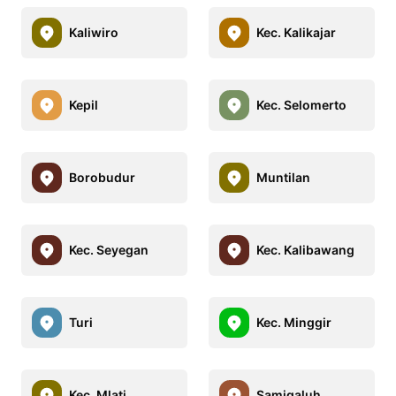
Kaliwiro
Kec. Kalikajar
Kepil
Kec. Selomerto
Borobudur
Muntilan
Kec. Seyegan
Kec. Kalibawang
Turi
Kec. Minggir
Kec. Mlati
Samigaluh