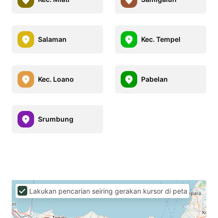
Salaman
Kec. Tempel
Kec. Loano
Pabelan
Srumbung
Lakukan pencarian seiring gerakan kursor di peta