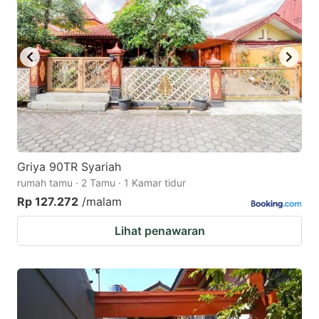
key
key
to
to
get
get
the
the
keyboard
keyboard
shortcuts
shortcuts
for
for
changing
changing
Griya 90TR Syariah
dates.
dates.
rumah tamu · 2 Tamu · 1 Kamar tidur
Rp 127.272
/malam
Lihat penawaran