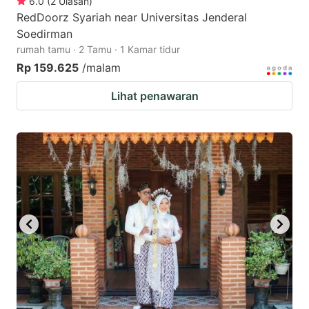
6.0
(
2
Ulasan
)
RedDoorz Syariah near Universitas Jenderal
Soedirman
rumah tamu · 2 Tamu · 1 Kamar tidur
Rp 159.625
/malam
Lihat penawaran