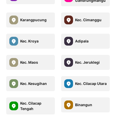
Gandrungmangu
Karangpucung
Kec. Cimanggu
Kec. Kroya
Adipala
Kec. Maos
Kec. Jeruklegi
Kec. Kesugihan
Kec. Cilacap Utara
Kec. Cilacap
Binangun
Tengah