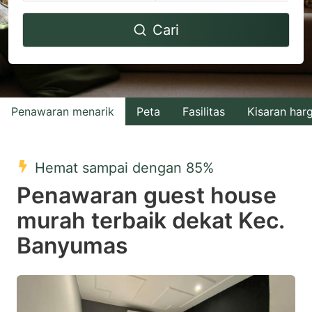
Navigate
Navigate
Cari
forward
backward
to
to
interact
interact
with
with
Penawaran menarik
Peta
Fasilitas
Kisaran har
the
the
calendar
calendar
and
and
Hemat sampai dengan 85%
select
select
Penawaran guest house
a
a
murah terbaik dekat Kec.
date.
date.
Banyumas
Press
Press
the
the
question
question
mark
mark