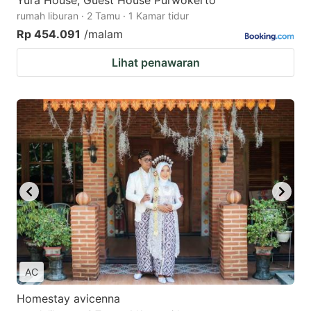
Yura House, Guest House Purwokerto
rumah liburan · 2 Tamu · 1 Kamar tidur
Rp 454.091
/malam
Lihat penawaran
AC
Homestay avicenna