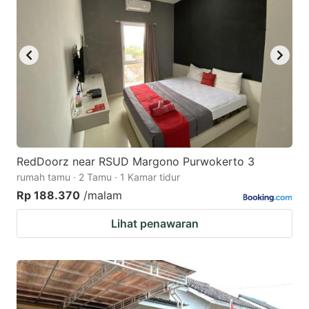
key
key
to
to
get
get
the
the
keyboard
keyboard
shortcuts
shortcuts
for
for
changing
changing
RedDoorz near RSUD Margono Purwokerto 3
dates.
dates.
rumah tamu · 2 Tamu · 1 Kamar tidur
Rp 188.370
/malam
Lihat penawaran